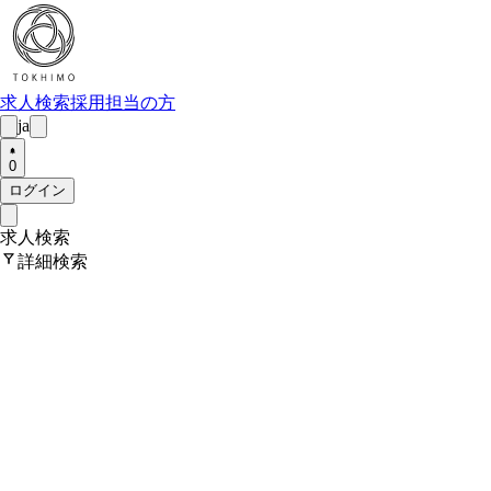
求人検索
採用担当の方
ja
0
ログイン
求人検索
filter_alt
詳細検索