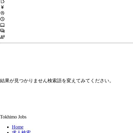
edit_document
currency_yen
psychology
schedule
laptop_mac
forum
record_voice_over
結果が見つかりません
検索語を変えてみてください。
Tokhimo Jobs
Home
求人検索