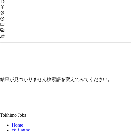
edit_document
currency_yen
psychology
schedule
laptop_mac
forum
record_voice_over
結果が見つかりません
検索語を変えてみてください。
Tokhimo Jobs
Home
求人検索