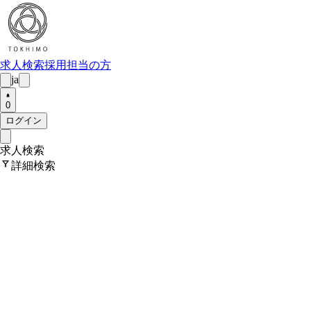
求人検索
採用担当の方
ja
0
ログイン
求人検索
filter_alt
詳細検索