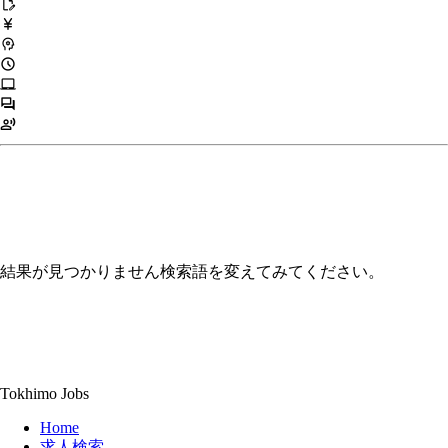
edit_document
currency_yen
psychology
schedule
laptop_mac
forum
record_voice_over
結果が見つかりません
検索語を変えてみてください。
Tokhimo Jobs
Home
求人検索