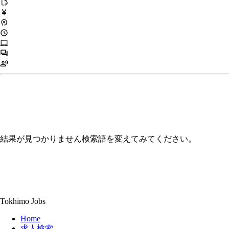
edit_document
currency_yen
psychology
schedule
laptop_mac
forum
record_voice_over
結果が見つかりません
検索語を変えてみてください。
Tokhimo Jobs
Home
求人検索